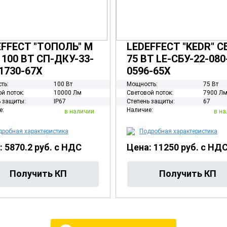
EFFECT "ТОПОЛЬ" М
LEDEFFECT "KEDR" С
100 ВТ СП-ДКУ-33-
75 ВТ LE-СБУ-22-080
1730-67Х
0596-65Х
ть:
100 Вт
Мощность:
75 Вт
й поток:
10000 Лм
Световой поток:
7900 Л
 защиты:
IP67
Степень защиты:
67
е:
Наличие:
в наличии
в на
робная характеристика
Подробная характеристика
: 5870.2 руб. с НДС
Цена: 11250 руб. с НД