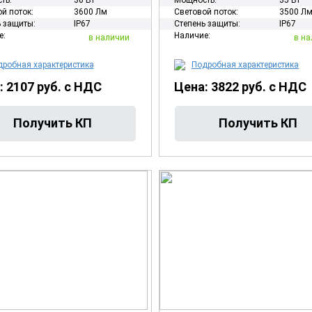
ть:
30 Вт
Мощность:
35 Вт
й поток:
3600 Лм
Световой поток:
3500 Л
 защиты:
IP67
Степень защиты:
IP67
е:
Наличие:
в наличии
в на
робная характеристика
Подробная характеристика
: 2107 руб. с НДС
Цена: 3822 руб. с НДС