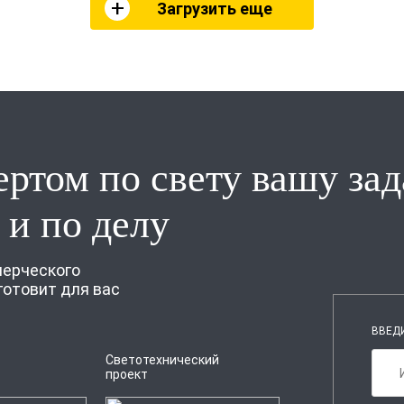
Загрузить еще
ертом по свету вашу зад
 и по делу
мерческого
готовит для вас
ВВЕД
Светотехнический
проект