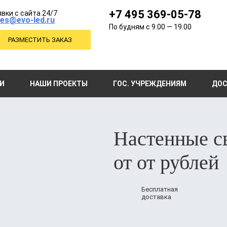
+7 495 369-05-78
вки с сайта 24/7
les@evo-led.ru
По будням с 9.00 — 19.00
РАЗМЕСТИТЬ ЗАКАЗ
Закрыть
Закрыть
И
НАШИ ПРОЕКТЫ
ГОС. УЧРЕЖДЕНИЯМ
ДОС
ДЛЯ ПОЛУЧЕНИЯ
ПОПРОБУЙТЕ
ОТПРАВИТЬ
ЗАКАЗАТЬ
ЗАКАЗАТЬ
ПОЛНОГО
ЗАПРОС
СВЕТИЛЬНИК
НАШИ
ФИО:
НА ОПТОВУЮ
КАТАЛОГА
СВЕТИЛЬНИКИ
ФИО:
Настенные с
ЗАПОЛНИТЕ
ЦЕНУ
E-mail:
В ТЕЧЕНИИ 30 ДНЕЙ
ФОРМУ НИЖЕ
БЕСПЛАТНО
Телефон:
от
от рублей
*
ФИО:
Телефон:
ФИО:
email:
*
Телефон:
Наименование товара:
Бесплатная
Телефон:
доставка
Количество:
Наименование товара:
Количество: