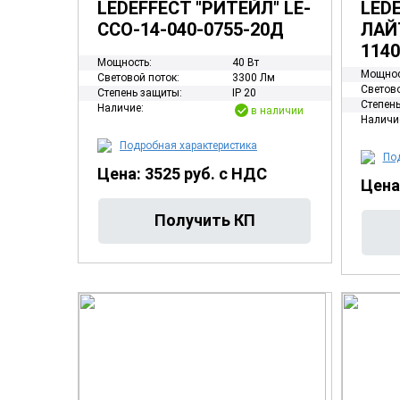
LEDEFFECT "РИТЕЙЛ" LE-
LED
ССО-14-040-0755-20Д
ЛАЙТ
114
Мощность:
40 Вт
Мощнос
Световой поток:
3300 Лм
Светово
Степень защиты:
IP 20
Степень
Наличие:
в наличии
Наличи
Подробная характеристика
Под
Цена: 3525 руб. с НДС
Цена