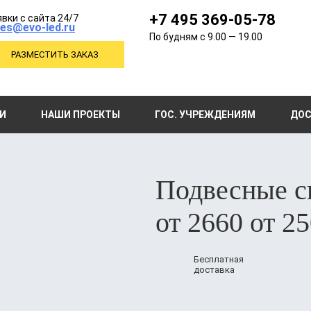
+7 495 369-05-78
вки с сайта 24/7
les@evo-led.ru
По будням с 9.00 — 19.00
РАЗМЕСТИТЬ ЗАКАЗ
Закрыть
Закрыть
И
НАШИ ПРОЕКТЫ
ГОС. УЧРЕЖДЕНИЯМ
ДОС
ДЛЯ ПОЛУЧЕНИЯ
ПОПРОБУЙТЕ
ОТПРАВИТЬ
ЗАКАЗАТЬ
ЗАКАЗАТЬ
ПОЛНОГО
ЗАПРОС
СВЕТИЛЬНИК
НАШИ
ФИО:
НА ОПТОВУЮ
КАТАЛОГА
СВЕТИЛЬНИКИ
ФИО:
Подвесные с
ЗАПОЛНИТЕ
ЦЕНУ
E-mail:
В ТЕЧЕНИИ 30 ДНЕЙ
ФОРМУ НИЖЕ
БЕСПЛАТНО
Телефон:
от 2660
от 25
*
ФИО:
Телефон:
ФИО:
email:
*
Телефон:
Наименование товара:
Бесплатная
Телефон:
доставка
Количество:
Наименование товара:
Количество: