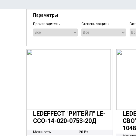
Параметры
Производитель
Степень защиты
Ват
LEDEFFECT "РИТЕЙЛ" LE-
LED
ССО-14-020-0753-20Д
СВО"
104
Мощность:
20 Вт