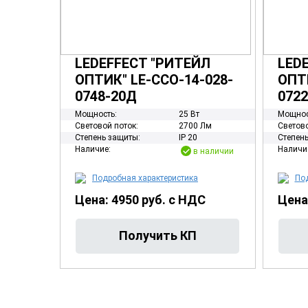
LEDEFFECT "РИТЕЙЛ
LED
ОПТИК" LE-ССО-14-028-
ОПТИ
0748-20Д
072
Мощность:
25 Вт
Мощнос
Световой поток:
2700 Лм
Светово
Степень защиты:
IP 20
Степень
Наличие:
Наличи
в наличии
Подробная характеристика
Под
Цена: 4950 руб. с НДС
Цена