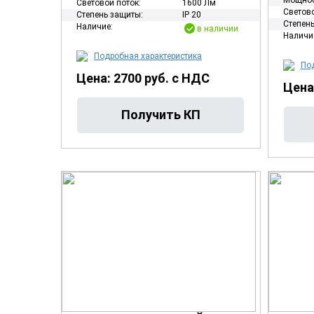
Мощнос
Световой поток:
1600 Лм
Светово
Степень защиты:
IP 20
Степень
Наличие:
в наличии
Наличи
Подробная характеристика
Под
Цена: 2700 руб. с НДС
Цена