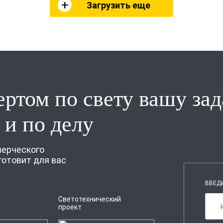
Загрузить еще
ертом по свету вашу зад
 и по делу
мерческого
готовит для вас
ВВЕД
Светотехнический
проект