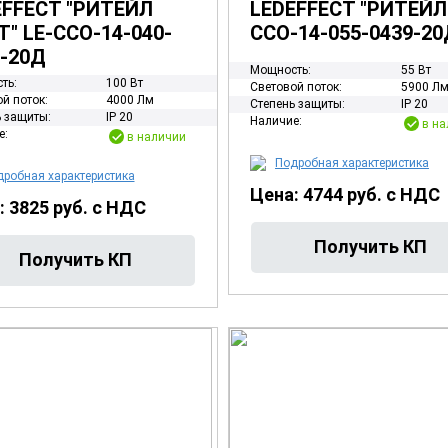
EFFECT "РИТЕЙЛ
LEDEFFECT "РИТЕЙЛ"
" LE-ССО-14-040-
ССО-14-055-0439-20
0-20Д
Мощность:
55 Вт
ть:
100 Вт
Световой поток:
5900 Л
й поток:
4000 Лм
Степень защиты:
IP 20
 защиты:
IP 20
Наличие:
в на
е:
в наличии
Подробная характеристика
робная характеристика
Цена: 4744 руб. с НДС
: 3825 руб. с НДС