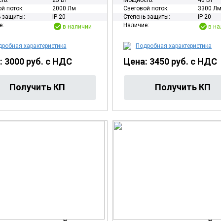
ть:
25 Вт
Мощность:
40 Вт
й поток:
2000 Лм
Световой поток:
3300 Л
 защиты:
IP 20
Степень защиты:
IP 20
е:
Наличие:
в наличии
в на
робная характеристика
Подробная характеристика
: 3000 руб. с НДС
Цена: 3450 руб. с НДС