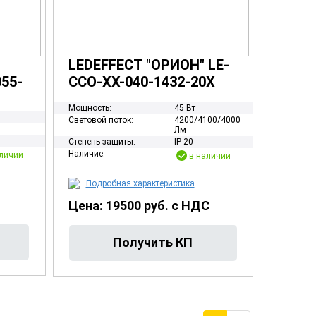
LEDEFFECT "ОРИОН" LE-
55-
ССО-ХХ-040-1432-20Х
Мощность:
45 Вт
Световой поток:
4200/4100/4000
м
Лм
Степень защиты:
IP 20
Наличие:
личии
в наличии
Подробная характеристика
Цена: 19500 руб. с НДС