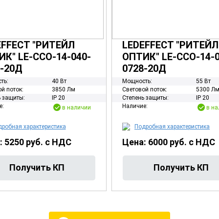
EFFECT "РИТЕЙЛ
LEDEFFECT "РИТЕЙЛ
К" LE-ССО-14-040-
ОПТИК" LE-ССО-14-0
2-20Д
0728-20Д
ть:
40 Вт
Мощность:
55 Вт
й поток:
3850 Лм
Световой поток:
5300 Л
 защиты:
IP 20
Степень защиты:
IP 20
е:
Наличие:
в наличии
в на
робная характеристика
Подробная характеристика
: 5250 руб. с НДС
Цена: 6000 руб. с НДС